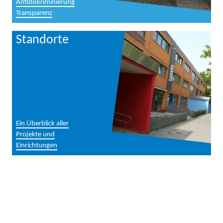
Antidiskriminierung
Transparenz
Standorte
Ein Überblick aller
Projekte und
Einrichtungen
Stellen-
angebote