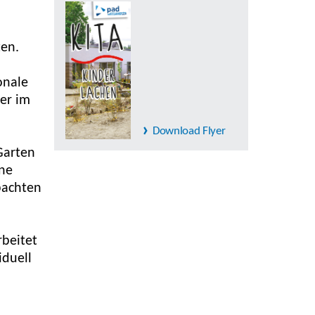
ten.
onale
der im
Download Flyer
Garten
ene
bachten
rbeitet
iduell