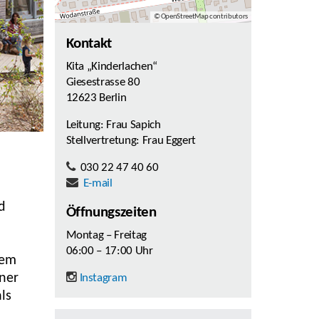
© OpenStreetMap contributors
Kontakt
Kita „Kinderlachen“
Giesestrasse 80
12623 Berlin
Leitung: Frau Sapich
Stellvertretung: Frau Eggert
030 22 47 40 60
E-mail
d
Öffnungszeiten
Montag – Freitag
06:00 – 17:00 Uhr
rem
iner
Instagram
ls