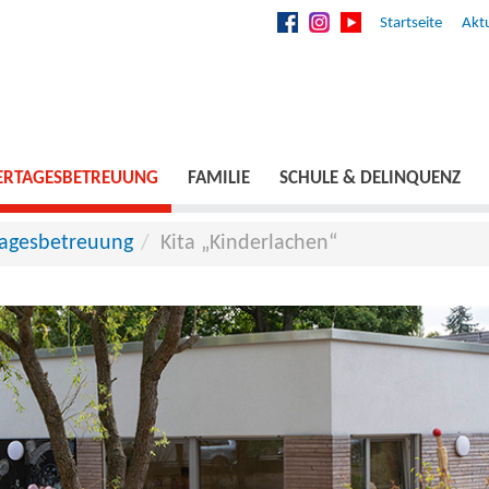
Startseite
Aktu
ERTAGESBETREUUNG
FAMILIE
SCHULE & DELINQUENZ
tagesbetreuung
Kita „Kinderlachen“