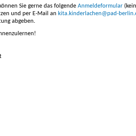
, können Sie gerne das folgende
Anmeldeformular
(kei
utzen und per E-Mail an
kita.kinderlachen@pad-berlin
htung abgeben.
ennenzulernen!
t