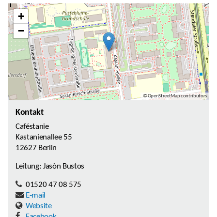
+
−
© OpenStreetMap contributors
Kontakt
Caféstanie
Kastanienallee 55
12627 Berlin
Leitung: Jasòn Bustos
01520 47 08 575
E-mail
Website
Facebook