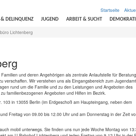
Startseite
Aktue
 & DELINQUENZ
JUGEND
ARBEIT & SUCHT
DEMOKRATI
büro Lichtenberg
berg
 Familien und deren Angehörigen als zentrale Anlaufstelle für Beratun
 zu verschaffen. Wir verstehen uns als Eingangsbereich zum Jugendam
Fragen rund um die Familie und zu den Leistungen und Angeboten des
 zu familienbezogenen Angeboten und Hilfen im Bezirk.
tr. 103 in 13055 Berlin (im Erdgeschoß am Haupteingang, neben dem
und Freitag von 09.00 bis 12.00 Uhr und am Donnerstag in der Zeit v
 auch mobil unterwegs. Sie finden uns nun jede Woche Montag von 13:
ekt am U-Bahnhof Lichtenberg und jeden Freitag von 9-12 Uhr in der 