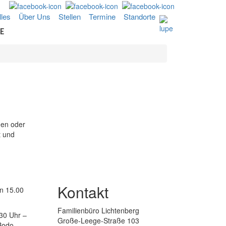
lles
Über Uns
Stellen
Termine
Standorte
E
gen oder
t und
Kontakt
on 15.00
Familienbüro Lichtenberg
30 Uhr –
Große-Leege-Straße 103
Bodo-