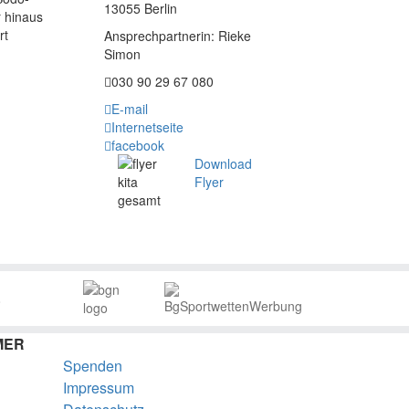
13055 Berlin
r hinaus
rt
Ansprechpartnerin: Rieke
Simon
030 90 29 67 080
E-mail
Internetseite
facebook
Download
Flyer
MER
Spenden
Impressum