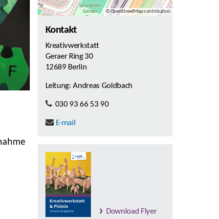
© OpenStreetMap contributors
Kontakt
Kreativwerkstatt
Geraer Ring 30
12689 Berlin
Leitung: Andreas Goldbach
030 93 66 53 90
E-mail
ßnahme
Download Flyer