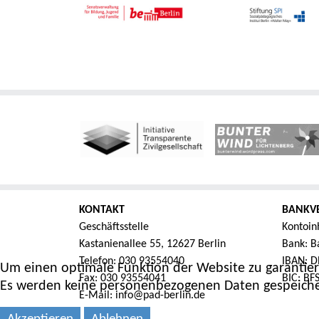
KONTAKT
BANKV
Geschäftsstelle
Kontoin
Kastanienallee 55, 12627 Berlin
Bank: Ba
Telefon: 030 93554040
IBAN: D
Um einen optimale Funktion der Website zu garantier
Fax: 030 93554041
BIC: B
Es werden keine personenbezogenen Daten gespeiche
E-Mail: info@pad-berlin.de