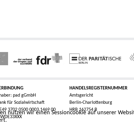
ERBINDUNG
HANDELSREGISTERNUMMER
haber: pad gGmbH
Amtsgericht
nk für Sozialwirtschaft
Berlin-Charlottenburg
E49 3702 0500 0003 1469 00
HRB 162754 B
en nutzen wir einen Sessioncookie auf unserer Websit
FSWDE33XXX
rt.