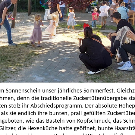
m Sonnenschein unser jährliches Sommerfest. Gleichze
ehmen, denn die traditionelle Zuckertütenübergabe st
rten stolz ihr Abschiedsprogramm. Der absolute Höhe
ls sie endlich ihre bunten, prall gefüllten Zuckertüte
ngeboten, wie das Basteln von Kopfschmuck, das Sch
 Glitzer, die Hexenküche hatte geöffnet, bunte Haarst