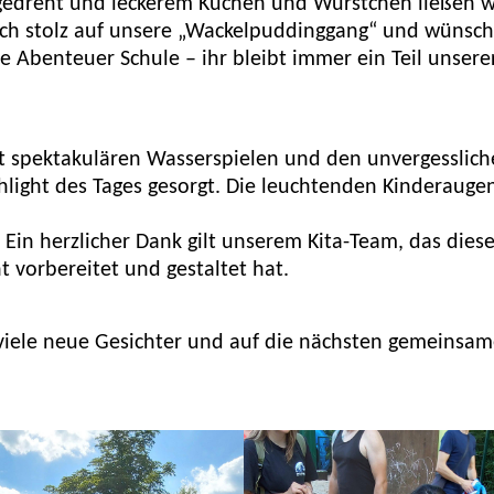
gedreht und leckerem Kuchen und Würstchen ließen w
lich stolz auf unsere „Wackelpuddinggang“ und wünsc
e Abenteuer Schule – ihr bleibt immer ein Teil unsere
t spektakulären Wasserspielen und den unvergesslic
hlight des Tages gesorgt. Die leuchtenden Kinderauge
 Ein herzlicher Dank gilt unserem Kita-Team, das dies
t vorbereitet und gestaltet hat.
f viele neue Gesichter und auf die nächsten gemeinsa