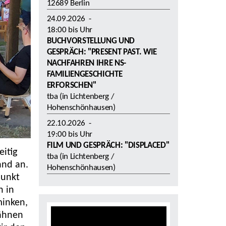
12689 Berlin
24.09.2026
-
18:00
bis
Uhr
BUCHVORSTELLUNG UND
GESPRÄCH: "PRESENT PAST. WIE
NACHFAHREN IHRE NS-
FAMILIENGESCHICHTE
ERFORSCHEN"
tba (in Lichtenberg /
Hohenschönhausen)
22.10.2026
-
19:00
bis
Uhr
FILM UND GESPRÄCH: "DISPLACED"
itig
tba (in Lichtenberg /
and an.
Hohenschönhausen)
punkt
n in
minken,
rähnen