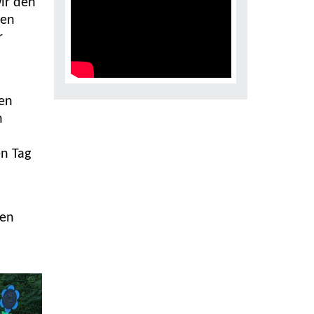
ir den
hen
r
hen
n
en Tag
men